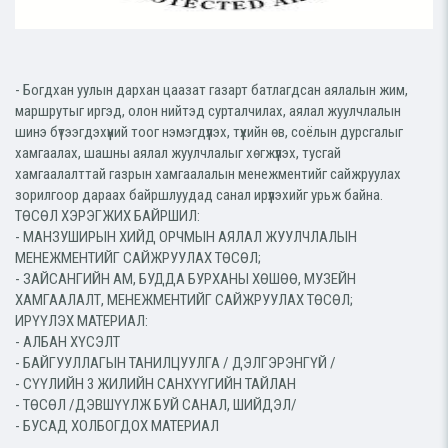
- Богдхан уулын дархан цаазат газарт батлагдсан аялалын жим,
маршрутыг иргэд, олон нийтэд сурталчилах, аялал жуулчлалын
шинэ бүтээгдэхүүний тоог нэмэгдүүлэх, түүхийн өв, соёлын дурсгалыг
хамгаалах, шашны аялал жуулчлалыг хөгжүүлэх, тусгай
хамгаалалттай газрын хамгаалалын менежментийг сайжруулах
зорилгоор дараах байршлуудад санал ирүүлэхийг
урьж байна.
ТӨСӨЛ ХЭРЭГЖИХ БАЙРШИЛ:
- МАНЗУШИРЫН ХИЙД ОРЧМЫН АЯЛАЛ ЖУУЛЧЛАЛЫН
МЕНЕЖМЕНТИЙГ САЙЖРУУЛАХ ТӨСӨЛ;
- ЗАЙСАНГИЙН АМ, БУДДА БУРХАНЫ ХӨШӨӨ, МУЗЕЙН
ХАМГААЛАЛТ, МЕНЕЖМЕНТИЙГ САЙЖРУУЛАХ ТӨСӨЛ;
ИРҮҮЛЭХ МАТЕРИАЛ:
- АЛБАН ХҮСЭЛТ
- БАЙГУУЛЛАГЫН ТАНИЛЦУУЛГА / ДЭЛГЭРЭНГҮЙ /
- СҮҮЛИЙН 3 ЖИЛИЙН САНХҮҮГИЙН ТАЙЛАН
- ТӨСӨЛ /ДЭВШҮҮЛЖ БУЙ САНАЛ, ШИЙДЭЛ/
- БУСАД ХОЛБОГДОХ МАТЕРИАЛ