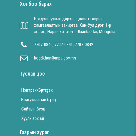
Холбоо барих
Богдхан уулын дархан цаазат газрын
хамгаалалтын захиргаа, Хан-Уул дүүрэг, 1-р
хороо, Наран хотхон. , Ulaanbaatar, Mongolia
7707-0840, 7707-0841, 7707-0842
bogdkhan@mpa.gov.mn
Туслах цэс
Нэвтрэх/Бүртгүүлэх
Байгууллагын бүтэц
Сайтын бүтэц
Хууль эрх зүй
Газрын зураг