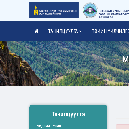
ТАНИЛЦУУЛГА
ТӨРИЙН ҮЙЛЧИЛГ
М
Танилцуулга
Бидний тухай