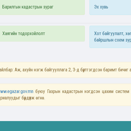
Барилгын кадастрын зураг
Эх хувь
Хаягийн тодорхойлолт
Хот байгуулалт, хө
байршлын схем зу
айлбар: Аж, ахуйн нэгж байгууллага 2, 3-д бүртгэгдсэн баримт бичиг а
ww.egazar.gov.mn
буюу Газрын кадастрын нэгдсэн цахим систем 
риалуудыг бүрдүүлж өгнө.