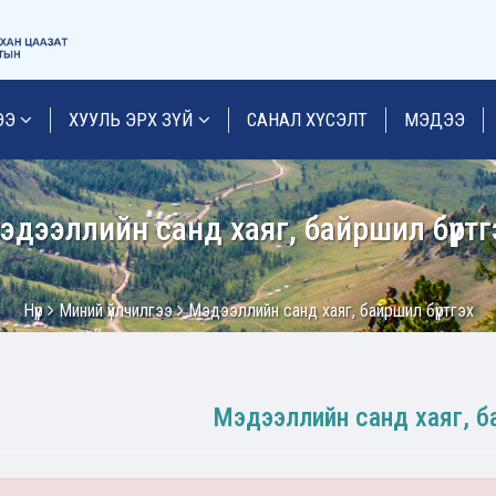
ЭЭ
ХУУЛЬ ЭРХ ЗҮЙ
САНАЛ ХҮСЭЛТ
МЭДЭЭ
эдээллийн санд хаяг, байршил бүртг
Нүүр
Миний үйлчилгээ
Мэдээллийн санд хаяг, байршил бүртгэх
Мэдээллийн санд хаяг, ба