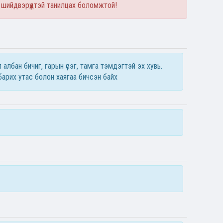
 шийдвэрүүдтэй танилцах боломжтой!
 албан бичиг, гарын үсэг, тамга тэмдэгтэй эх хувь.
 барих утас болон хаягаа бичсэн байх