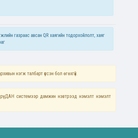
гжлийн газраас авсан QR хаягийн тодорхойлолт, хаяг
раг
рхивын нэгж талбарт үүссэн бол өгөхгүй.
рүү ДАН системээр дамжин нэвтрээд нэмэлт нэмэлт