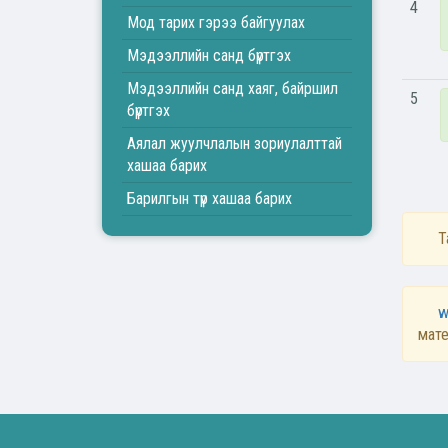
4
Мод тарих гэрээ байгуулах
Мэдээллийн санд бүртгэх
Мэдээллийн санд хаяг, байршил
5
бүртгэх
Аялал жуулчлалын зориулалттай
хашаа барих
Барилгын түр хашаа барих
Т
w
мате