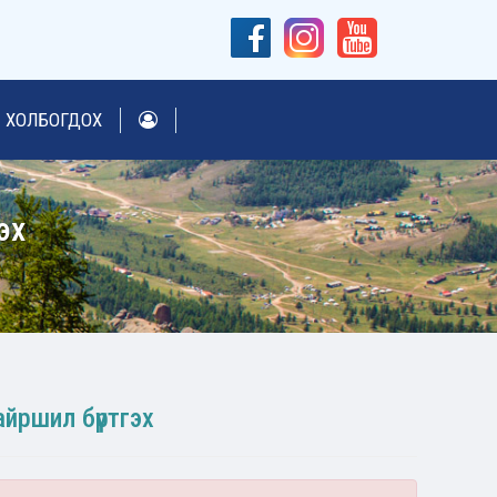
ХОЛБОГДОХ
эх
йршил бүртгэх