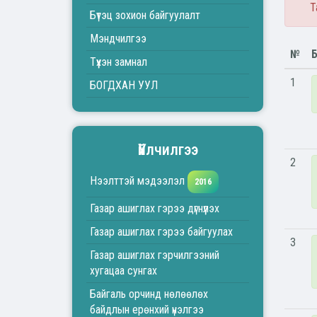
Т
Бүтэц зохион байгуулалт
Мэндчилгээ
№
Б
Түүхэн замнал
1
БОГДХАН УУЛ
Үйлчилгээ
2
Нээлттэй мэдээлэл
2016
Газар ашиглах гэрээ дүгнүүлэх
Газар ашиглах гэрээ байгуулах
3
Газар ашиглах гэрчилгээний
хугацаа сунгах
Байгаль орчинд нөлөөлөх
байдлын ерөнхий үнэлгээ