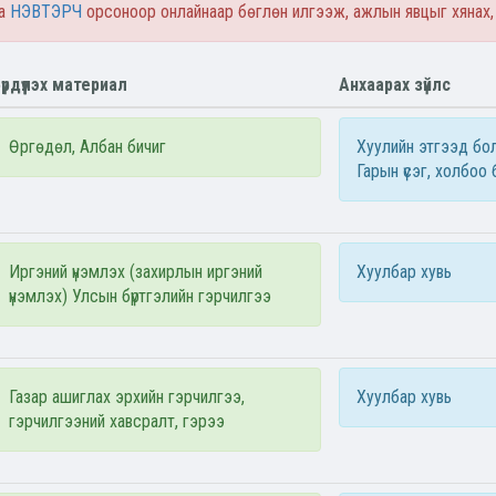
а
НЭВТЭРЧ
орсоноор онлайнаар бөглөн илгээж, ажлын явцыг хянах,
үрдүүлэх материал
Анхаарах зүйлс
Өргөдөл, Албан бичиг
Хуулийн этгээд бол
Гарын үсэг, холбоо
Иргэний үнэмлэх (захирлын иргэний
Хуулбар хувь
үнэмлэх) Улсын бүртгэлийн гэрчилгээ
Газар ашиглах эрхийн гэрчилгээ,
Хуулбар хувь
гэрчилгээний хавсралт, гэрээ