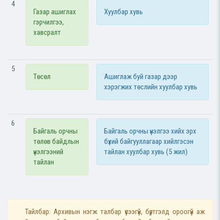
4
Газар ашиглах
Хуулбар хувь
гэрчилгээ,
хавсралт
5
Төсөл
Ашиглаж буй газар дээр
хэрэгжих төслийн хуулбар хувь
6
Байгаль орчны
Байгаль орчны үнэлгээ хийх эрх
төлөв байдлын
бүхий байгууллагаар хийлгэсэн
үнэлгээний
тайлан хуулбар хувь (5 жил)
тайлан
Тайлбар: Архивын нэгж талбар үүсээгүй, бүртгэлд ороогүй аж