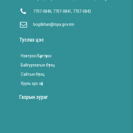
7707-0840, 7707-0841, 7707-0842
bogdkhan@mpa.gov.mn
Туслах цэс
Нэвтрэх/Бүртгүүлэх
Байгууллагын бүтэц
Сайтын бүтэц
Хууль эрх зүй
Газрын зураг