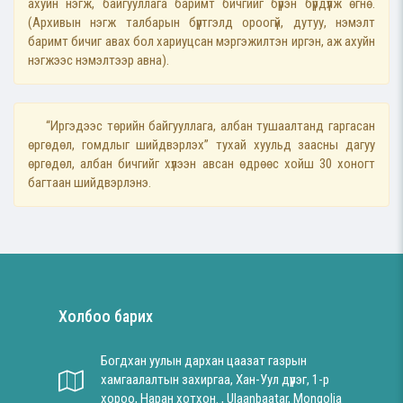
ахуйн нэгж, байгууллага баримт бичгийг бүрэн бүрдүүлж өгнө.
(Архивын нэгж талбарын бүртгэлд ороогүй, дутуу, нэмэлт
баримт бичиг авах бол хариуцсан мэргэжилтэн иргэн, аж ахуйн
нэгжээс нэмэлтээр авна).
“Иргэдээс төрийн байгууллага, албан тушаалтанд гаргасан
өргөдөл, гомдлыг шийдвэрлэх” тухай хуульд заасны дагуу
өргөдөл, албан бичгийг хүлээн авсан өдрөөс хойш 30 хоногт
багтаан шийдвэрлэнэ.
Холбоо барих
Богдхан уулын дархан цаазат газрын
хамгаалалтын захиргаа, Хан-Уул дүүрэг, 1-р
хороо, Наран хотхон. , Ulaanbaatar, Mongolia