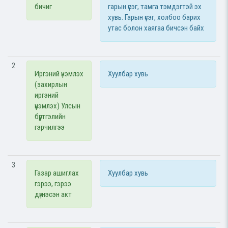
бичиг
гарын үсэг, тамга тэмдэгтэй эх
хувь. Гарын үсэг, холбоо барих
утас болон хаягаа бичсэн байх
2
Иргэний үнэмлэх
Хуулбар хувь
(захирлын
иргэний
үнэмлэх) Улсын
бүртгэлийн
гэрчилгээ
3
Газар ашиглах
Хуулбар хувь
гэрээ, гэрээ
дүгнэсэн акт