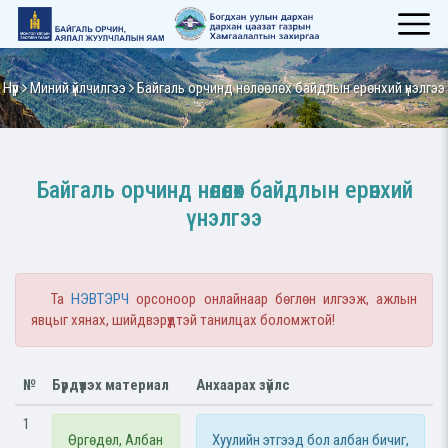
Нүүр
Миний үйлчилгээ
Байгаль орчинд нөлөөлөх байдлын ерөнхий үнэлгээ
Байгаль орчинд нөлөөлөх байдлын ерөнхий
үнэлгээ
Та
НЭВТЭРЧ
орсоноор онлайнаар бөглөн илгээж, ажлын
явцыг хянах, шийдвэрүүдтэй танилцах боломжтой!
№
Бүрдүүлэх материал
Анхаарах зүйлс
1
Өргөдөл, Албан
Хуулийн этгээд бол албан бичиг,