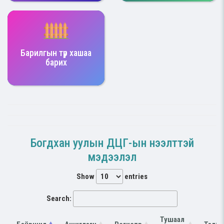
Барилгын түр хашаа
барих
Богдхан уулын ДЦГ-ын нээлттэй
мэдээлэл
Show
entries
Search:
Тушаал