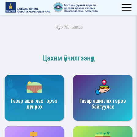
Нүүр
Үйлчилгээ
Цахим үйчилгээнүүд
Газар ашиглах гэрээ
Газар ашиглах гэрээ
дүгнүүлэх
байгуулах