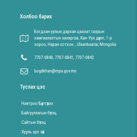
Холбоо барих
Богдхан уулын дархан цаазат газрын
хамгаалалтын захиргаа, Хан-Уул дүүрэг, 1-р
хороо, Наран хотхон. , Ulaanbaatar, Mongolia
7707-0840, 7707-0841, 7707-0842
bogdkhan@mpa.gov.mn
Туслах цэс
Нэвтрэх/Бүртгүүлэх
Байгууллагын бүтэц
Сайтын бүтэц
Хууль эрх зүй