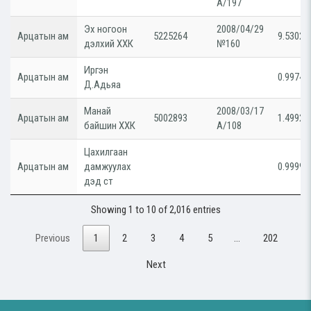
А/197
Эх ногоон
2008/04/29
Арцатын ам
5225264
9.53028
дэлхий ХХК
№160
Иргэн
Арцатын ам
0.99742
Д.Адьяа
Манай
2008/03/17
Арцатын ам
5002893
1.49925
байшин ХХК
А/108
Цахилгаан
Арцатын ам
дамжуулах
0.99999
дэд ст
Showing 1 to 10 of 2,016 entries
Previous
1
2
3
4
5
…
202
Next