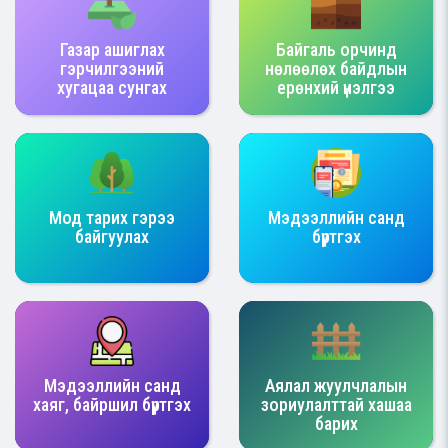
Газар ашиглах
Байгаль орчинд
гэрчилгээний
нөлөөлөх байдлын
хугацаа сунгах
ерөнхий үнэлгээ
Мод тарих гэрээ
Мэдээллийн санд
байгуулах
бүртгэх
Мэдээллийн санд
Аялал жуулчлалын
хаяг, байршил бүртгэх
зориулалттай хашаа
барих