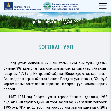
Нүүр
Танилцуулга
БОГДХАН УУЛ
БОГДХАН УУЛ
Богд уулыг Монголын их Юань улсын 1294 оны хууль цаазын
бичгийн 398 дахь бүлэгт дархлан хамгаалсан дэлхийн хамгийн анхны
газар юм. 1778 онд Их хүрээний сайд ван Юндэндорж, харъяа түшмэл
Санжаадорж нарын айлтгал бичгээр Богдхан уулыг тахих, "Хан уул"
хэргэм цолыг өргөх зарлиг гарснаар
"Богдхан уул"
хэмээн нэрлэх
болсон.
1957, 1974 онд Богдхан уулыг төрөөс бататган дархалж, 1988
онд АИХ-ын тэргүүлэгчдийн 78 тоот зарлигаар хил заагийг тогтоож,
1995 онд УИХ-ын 26 тоот тогтоолоор хил заагийг шинэчлэн, 2012