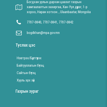
Богдхан уулын дархан цаазат газрын
хамгаалалтын захиргаа, Хан-Уул дүүрэг, 1-р
хороо, Наран хотхон. , Ulaanbaatar, Mongolia
7707-0840, 7707-0841, 7707-0842
bogdkhan@mpa.gov.mn
Туслах цэс
Нэвтрэх/Бүртгүүлэх
Байгууллагын бүтэц
Сайтын бүтэц
Хууль эрх зүй
Газрын зураг