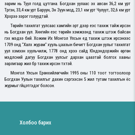
зарим нь Туул голд цутга
на.
Богдхан уулаас эх авсан 36,2 км урт
Түргэн, 33,4 км урт Баруун, Зүүн Зуун мод, 23,1 км урт Чулуут, 32,6 км урт
Хүрхрээ зэрэг голуудтай.
Төрийн тахилгат уулсаас хамгийн эрт дээр үеэс тахиж тайж ирсэн
нь Богдхан уул. Хүннүгийн үеэс төрийн хэмжээнд тахиж шүтэж байсан
гэх мэдээ бий. Хожим Их Монгол Улсын үед тахиж шүтэж ирсэнээс
1709 онд "Халх журам" хууль цаазын бичигт Богдхан уулыг тахилгат
уул хэмээн хуульчилж, 1778 онд хүрээ сайд Юндэндоржийн өргөн
мэдүүлсний дагуу Богдхан уулсыг дархан цаазтай болгох хааны
зарлигаар жил бүр тахиж ирсэн түүхтэй.
Монгол Улсын Ерөнхийлөгчийн 1995 оны 110 тоот тогтоолоор
Богдхан Уулын тахилгыг дахин сэргээсэн 5 жил тутам тахилгын ёс
журмыг гүйцэтгэдэг болсон.
Холбоо барих