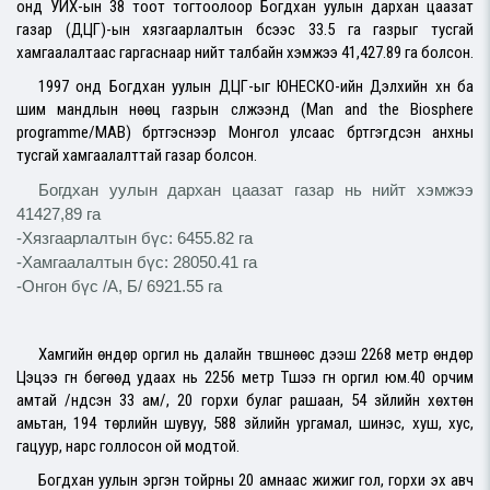
онд УИХ-ын 38 тоот тогтоолоор Богдхан уулын дархан цаазат
газар (ДЦГ)-ын хязгаарлалтын бүсээс 33.5 га газрыг тусгай
хамгаалалтаас гаргаснаар нийт талбайн хэмжээ 41,427.89 га болсон.
1997 онд Богдхан уулын ДЦГ-ыг ЮНЕСКО-ийн Дэлхийн хүн ба
шим мандлын нөөц газрын сүлжээнд (Man and the Biosphere
programme/MAB) бүртгэснээр Монгол улсаас бүртгэгдсэн анхны
тусгай хамгаалалттай газар болсон.
Богдхан уулын дархан цаазат газар нь нийт хэмжээ
41427,89 га
-Хязгаарлалтын бүс: 6455.82 га
-Хамгаалалтын бүс: 28050.41 га
-Онгон бүс /А, Б/ 6921.55 га
Хамгийн өндөр оргил нь далайн түвшнөөс дээш 2268 метр өндөр
Цэцээ гүн бөгөөд удаах нь 2256 метр Түшээ гүн оргил юм.40 орчим
амтай /үндсэн 33 ам/, 20 горхи булаг рашаан, 54 зүйлийн хөхтөн
амьтан, 194 төрлийн шувуу, 588 зүйлийн ургамал, шинэс, хуш, хус,
гацуур, нарс голлосон ой модтой.
Богдхан уулын эргэн тойрны 20 амнаас жижиг гол, горхи эх авч