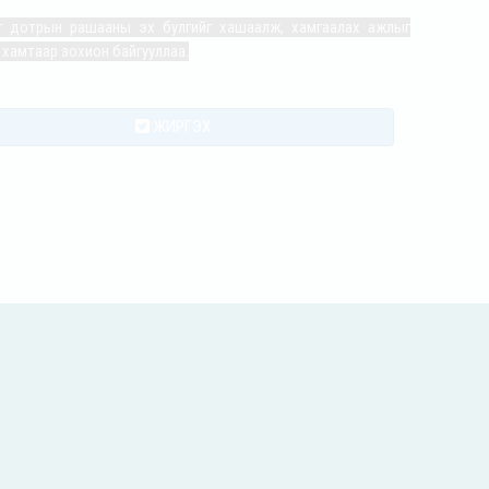
аг дотрын рашааны эх булгийг хашаалж, хамгаалах ажлыг
 хамтаар зохион байгууллаа.
ЖИРГЭХ