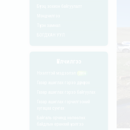
Бүтэц зохион байгуулалт
Мэндчилгээ
Түүхэн замнал
БОГДХАН УУЛ
Үйлчилгээ
Нээлттэй мэдээлэл
2016
Газар ашиглах гэрээ дүгнүүлэх
Газар ашиглах гэрээ байгуулах
Газар ашиглах гэрчилгээний
хугацаа сунгах
Байгаль орчинд нөлөөлөх
байдлын ерөнхий үнэлгээ