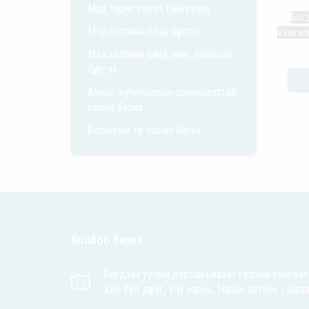
Мод тарих гэрээ байгуулах
Бог
Мэдээллийн санд бүртгэх
Хамгаал
Мэдээллийн санд хаяг, байршил
бүртгэх
Аялал жуулчлалын зориулалттай
хашаа барих
Барилгын түр хашаа барих
Холбоо барих
Богдхан уулын дархан цаазат газрын хамгаал
Хан-Уул дүүрэг, 1-р хороо, Наран хотхон. , Ulaa