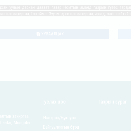
дхан уулын дархан цаазат газар Номтын аманд газрын гүнээс гард
алтын захиргаа, Төв аймаг Зуунмод хотын захиргаа, иргэд, олон нийтийн
ХУВААЛЦАХ
Туслах цэс
Газрын зураг
алтын захиргаа,
Нэвтрэх/Бүртгүүлэх
nbaatar, Mongolia
Байгууллагын бүтэц