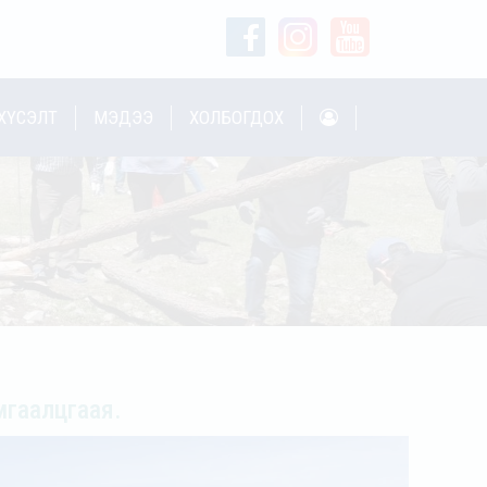
ХҮСЭЛТ
МЭДЭЭ
ХОЛБОГДОХ
мгаалцгаая.