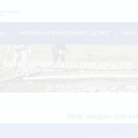
ЭЭ
ХУУЛИЙН ХЭРЭГЖИЛТ ХЯНАЛТ ШАЛГАЛТ
САНАЛ 
Булаг шандны эхээ хамгаалцгаая.
Нүүр
Мэдээ мэдээлэл
Булаг шандны эхээ ха