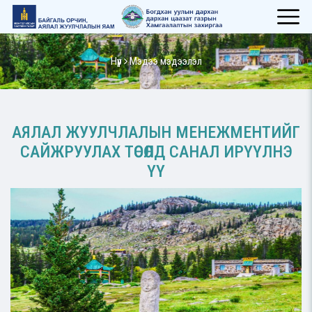
Нүүр
Мэдээ мэдээлэл
АЯЛАЛ ЖУУЛЧЛАЛЫН МЕНЕЖМЕНТИЙГ
САЙЖРУУЛАХ ТӨСӨЛД САНАЛ ИРҮҮЛНЭ
ҮҮ