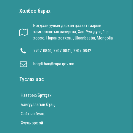
Холбоо барих
Богдхан уулын дархан цаазат газрын
хамгаалалтын захиргаа, Хан-Уул дүүрэг, 1-р
хороо, Наран хотхон. , Ulaanbaatar, Mongolia
7707-0840, 7707-0841, 7707-0842
bogdkhan@mpa.gov.mn
Туслах цэс
Нэвтрэх/Бүртгүүлэх
Байгууллагын бүтэц
Сайтын бүтэц
Хууль эрх зүй