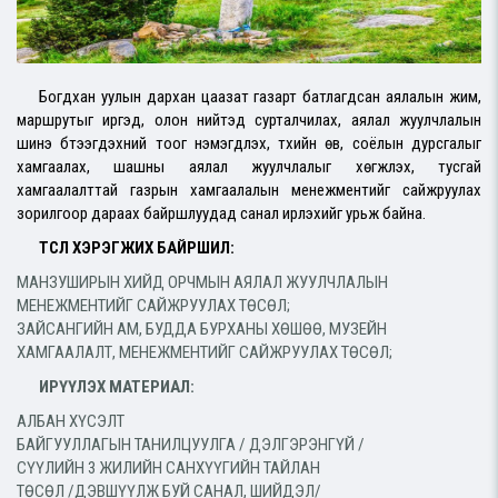
Богдхан уулын дархан цаазат газарт батлагдсан аялалын жим,
маршрутыг иргэд, олон нийтэд сурталчилах, аялал жуулчлалын
шинэ бүтээгдэхүүний тоог нэмэгдүүлэх, түүхийн өв, соёлын дурсгалыг
хамгаалах, шашны аялал жуулчлалыг хөгжүүлэх, тусгай
хамгаалалттай газрын хамгаалалын менежментийг сайжруулах
зорилгоор дараах байршлуудад санал ирүүлэхийг урьж байна.
ТӨСӨЛ ХЭРЭГЖИХ БАЙРШИЛ:
МАНЗУШИРЫН ХИЙД ОРЧМЫН АЯЛАЛ ЖУУЛЧЛАЛЫН
МЕНЕЖМЕНТИЙГ САЙЖРУУЛАХ ТӨСӨЛ;
ЗАЙСАНГИЙН АМ, БУДДА БУРХАНЫ ХӨШӨӨ, МУЗЕЙН
ХАМГААЛАЛТ, МЕНЕЖМЕНТИЙГ САЙЖРУУЛАХ ТӨСӨЛ;​
ИРҮҮЛЭХ МАТЕРИАЛ:
АЛБАН ХҮСЭЛТ
БАЙГУУЛЛАГЫН ТАНИЛЦУУЛГА / ДЭЛГЭРЭНГҮЙ /
СҮҮЛИЙН 3 ЖИЛИЙН САНХҮҮГИЙН ТАЙЛАН
ТӨСӨЛ /ДЭВШҮҮЛЖ БУЙ САНАЛ, ШИЙДЭЛ/