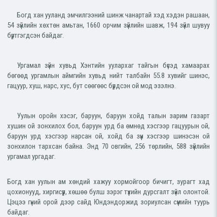
Богд хан ууланд эмчилгээний шинж чанартай хэд хэдэн рашаан,
54 зүйлийн хөхтөн амьтан, 1660 орчим зүйлийн шавж, 194 зүйл шувуу
бүртгэгдсэн байдаг.
Ургамал зүйн хувьд Хэнтийн уулархаг тайгын бүсэд хамаарах
бөгөөд ургамлын аймгийн хувьд нийт талбайн 55.8 хувийг шинэс,
гацуур, хуш, нарс, хус, бут сөөгөөс бүрдсэн ой мод эзэлнэ.
Уулын оройн хэсэг, баруун, баруун хойд талын зарим газарт
хушин ой зонхилох бол, баруун урд ба өмнөд хэсгээр гацуурын ой,
баруун урд хэсгээр нарсан ой, хойд ба зүүн хэсгээр шинэсэн ой
зонхилон тархсан байна. Энд 70 овгийн, 256 төрлийн, 588 зүйлийн
ургамал ургадаг.
Богд хан уулын ам хөндий хажуу хормойгоор бичигт, зурагт хад
цохионууд, хиргисүүр, хөшөө булш зэрэг түүхийн дурсгалт зүйл олонтой.
Цэцээ гүний орой дээр сайд Юндэндоржид зориулсан сүмийн туурь
байдаг.