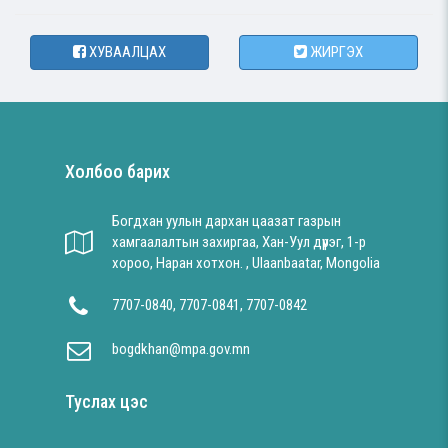
ХУВААЛЦАХ
ЖИРГЭХ
Холбоо барих
Богдхан уулын дархан цаазат газрын
хамгаалалтын захиргаа, Хан-Уул дүүрэг, 1-р
хороо, Наран хотхон. , Ulaanbaatar, Mongolia
7707-0840, 7707-0841, 7707-0842
bogdkhan@mpa.gov.mn
Туслах цэс