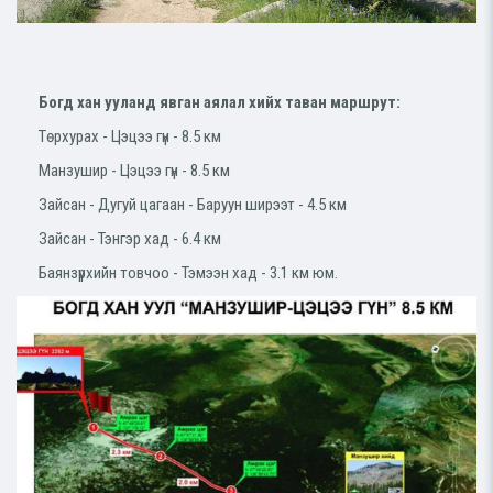
Богд хан ууланд явган аялал хийх таван маршрут:
Төрхурах - Цэцээ гүн - 8.5 км
Манзушир - Цэцээ гүн - 8.5 км
Зайсан - Дугуй цагаан - Баруун ширээт - 4.5 км
Зайсан - Тэнгэр хад - 6.4 км
Баянзүрхийн товчоо - Тэмээн хад - 3.1 км юм.