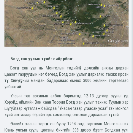
Богд хан уулын түүхийг сийрүүлбэл:
Богд хан уул нь Монголын төдийгүй дэлхийн анхны дархан
цаазат газруудын нэг бөгөөд Богд хан уулыг дархалж, тахиж ирсэн
түүх Хүннү гүрний мандан бадарснаас өмнөх 3000 жилийн тэртээгээс
улбаатай.
Улсын төв архивын албан баримтад 12-13 дугаар зууны үед
Хэрэйд аймгийн Ван хаан Тоорил Богд хан уулыг тахиж, Туулын хар
шугуйгаар нутаглаж байхдаа “Унасан газар угаасан усаа” гэх монгол
хүний сэтгэлээр өөрийн эрх хэмжээнд онголон дархалсан түүхтэй.
Өлзийт хааны тэргүүн он буюу 1294 онд гаргасан Монголын их
Юань улсын хууль цаазны бичгийн 398 дүгээр бүлэгт Богдхан уул,