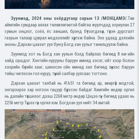
Зуунмод, 2024 оны хоёрдугаар сарын 13 /МОНЦАМЭ/.
Төв
аймгийн сумдаар аялах төлөвлөгөөтэй байгаа жуулчдад зориулан 27
сумын онцлог, соёл, ёс заншил, брэнд бүтээгдэхүүн, түүхэн дурсгалт
газрын талаар цуврал мэдээллийг хүргэж байна. Энэ удаад дэлхийн
анхны Дархан цаазат уул буюу Богд хан уулыг танилцуулж байна.
Зуунмод хот нь Богд хан уулын бэлд байрлах бөгөөд 8 км-ийн
зайд оршдог. Хэнтийн нурууны баруун өмнөд хэсэг, ойт хээр болон
хээрийн бүсийн зааг, шинэсэн ойн өмнөд хил бөгөөд зүүнээс баруун
тийш чиглэсэн гол нуруу, түүний салбар уулсаас тогтоно.
Дархан цаазат талбай нь 41651 га бөгөөд ар, өвөргүй модтой,
энгэрээрээ хар ногоон гацуур бүрхсэн байдаг Хамгийн өндөр оргил
нь далайн түвшнээс дээш 2268 метр өндөр Цэцээ гүн бөгөөд удаах нь
2256 метр Түшээ гүн оргил юм. Богдхан уул нийт 34 амтай.