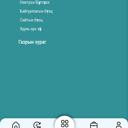
Нэвтрэх/Бүртгүүлэх
Байгууллагын бүтэц
Сайтын бүтэц
Хууль эрх зүй
Газрын зураг