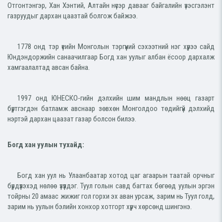
Отгонтэнгэр, Хан Хэнтий, Алтайн нүсэр давааг байгалийн үзэсгэлэнт
газруудыг дархан цаазтай болгож байжээ.
1778 онд тэр үеийн Монголын тэргүүний сэхээтний нэг хүрээ сайд
Юндэндоржийн санаачилгаар Богд хан уулыг албан ёсоор дархалж
хамгаалалтад авсан байна.
1997 онд ЮНЕСКО-гийн дэлхийн шим мандлын нөөц газарт
бүртгэгдэн батламж авснаар зөвхөн Монголдоо төдийгүй дэлхийд
нэртэй дархан цаазат газар болсон билээ.
Богд хан уулын тухайд:
Богд хан уул нь Улаанбаатар хотод цаг агаарын таатай орчныг
бүрдүүлэхэд нөлөө үзүүлдэг. Туул голын савд багтах бөгөөд уулын эргэн
тойрны 20 амаас жижиг гол горхи эх аван урсаж, зарим нь Туул голд,
зарим нь уулын бэлийн хонхор хотгорт хүрч хөрсөнд шингэнэ.