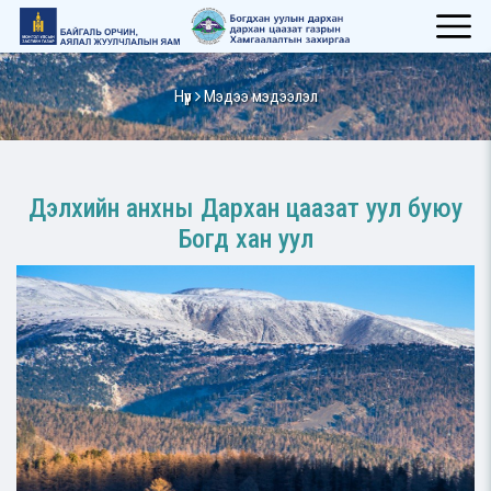
Нүүр
Мэдээ мэдээлэл
Дэлхийн анхны Дархан цаазат уул буюу
Богд хан уул