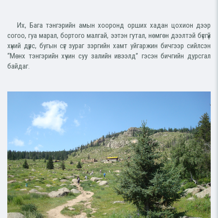
Их, Бага тэнгэрийн амын хооронд орших хадан цохион дээр
согоо, гуа марал, бортого малгай, ээтэн гутал, нөмгөн дээлтэй бүсгүй
хүний дүрс, бугын сүг зураг зэргийн хамт уйгаржин бичгээр сийлсэн
“Мөнх тэнгэрийн хүчин суу залийн ивээлд” гэсэн бичгийн дурсгал
байдаг.